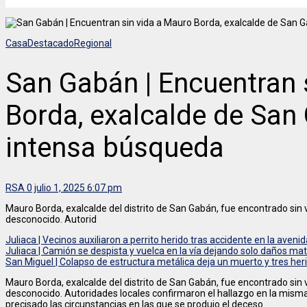
Casa
Destacado
Regional
San Gabán | Encuentran 
Borda, exalcalde de San 
intensa búsqueda
RSA
0
julio 1, 2025 6:07 pm
Mauro Borda, exalcalde del distrito de San Gabán, fue encontrado sin v
desconocido. Autorid
Juliaca | Vecinos auxiliaron a perrito herido tras accidente en la aveni
Juliaca | Camión se despista y vuelca en la vía dejando solo daños mat
San Miguel | Colapso de estructura metálica deja un muerto y tres he
Mauro Borda, exalcalde del distrito de San Gabán, fue encontrado sin v
desconocido. Autoridades locales confirmaron el hallazgo en la mism
precisado las circunstancias en las que se produjo el deceso.